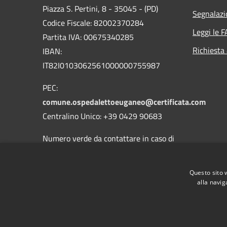
Piazza S. Pertini, 8 - 35045 - (PD)
Segnalazi
Codice Fiscale: 82002370284
Leggi le 
Partita IVA: 00675340285
Richiesta
IBAN:
IT82I0103062561000000755987
PEC:
comune.ospedalettoeuganeo@certificata.com
Centralino Unico: +39 0429 90683
Numero verde da contattare in caso di
guasti o malfunzionamenti della
pubblica illuminazione:
800.901.050
Questo sito 
alla navig