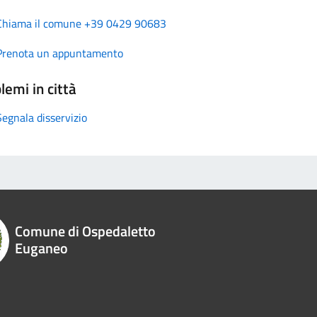
Chiama il comune +39 0429 90683
Prenota un appuntamento
lemi in città
Segnala disservizio
Comune di Ospedaletto
Euganeo