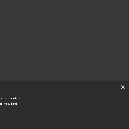
×
nzionamento e
nformazioni