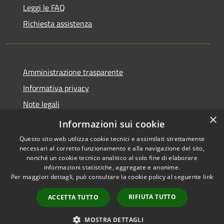
Leggi le FAQ
Richiesta assistenza
Amministrazione trasparente
Informativa privacy
Note legali
×
Dichiarazione di accessibilità
Informazioni sui cookie
Questo sito web utilizza cookie tecnici e assimilati strettamente
necessari al corretto funzionamento e alla navigazione del sito,
nonché un cookie tecnico analitico al solo fine di elaborare
informazioni statistiche, aggregate e anonime.
RSS
Copyright © 2026 • Comune di
Per maggiori dettagli, può consultare la cookie policy al seguente
link
Accessibilità
Ospedaletto Euganeo •
Privacy
Municipium
Powered by
•
RIFIUTA TUTTO
ACCETTA TUTTO
Cookie
Accesso redazione
Mappa del sito
MOSTRA DETTAGLI