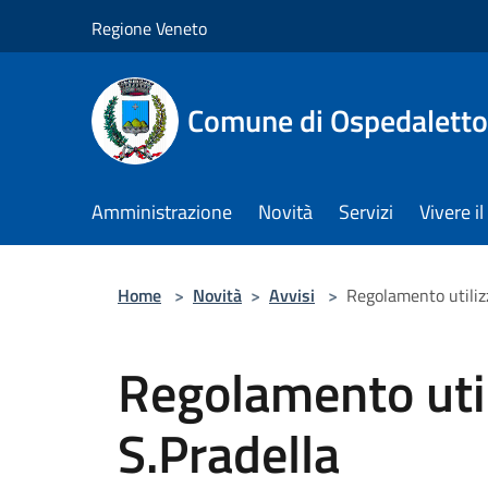
Salta al contenuto principale
Regione Veneto
Comune di Ospedalett
Amministrazione
Novità
Servizi
Vivere 
Home
>
Novità
>
Avvisi
>
Regolamento utiliz
Regolamento util
S.Pradella