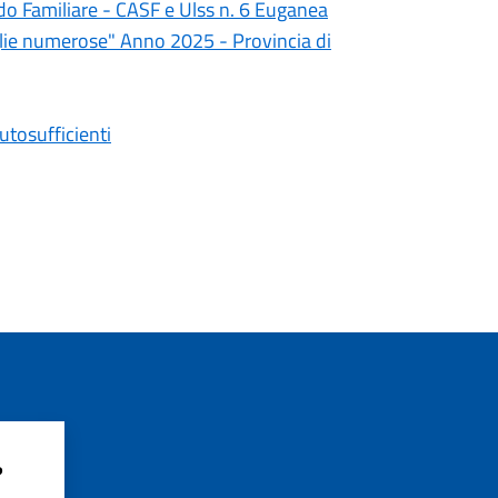
ido Familiare - CASF e Ulss n. 6 Euganea
iglie numerose" Anno 2025 - Provincia di
tosufficienti
?