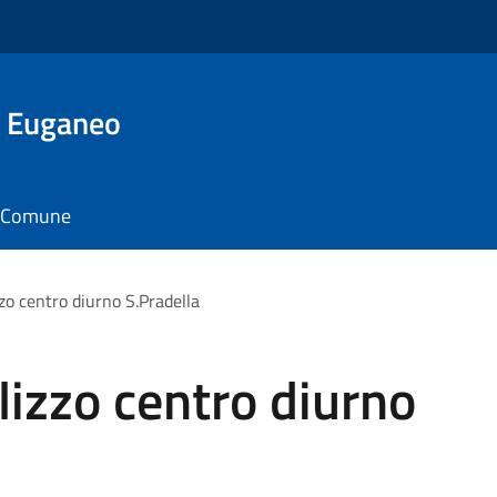
o Euganeo
il Comune
zo centro diurno S.Pradella
izzo centro diurno