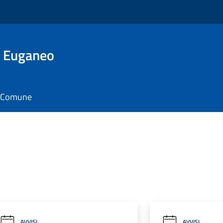
o Euganeo
il Comune
AVVISI
AVVISI