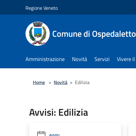
Salta al contenuto principale
Regione Veneto
Comune di Ospedalett
Amministrazione
Novità
Servizi
Vivere 
Home
>
Novità
>
Edilizia
Avvisi: Edilizia
AVVISI