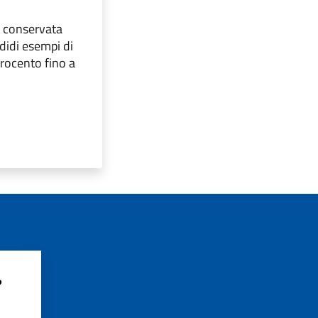
è conservata
didi esempi di
trocento fino a
?