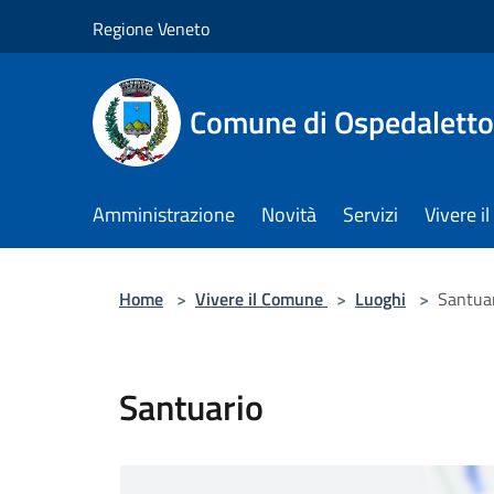
Salta al contenuto principale
Regione Veneto
Comune di Ospedalett
Amministrazione
Novità
Servizi
Vivere 
Home
>
Vivere il Comune
>
Luoghi
>
Santua
Santuario