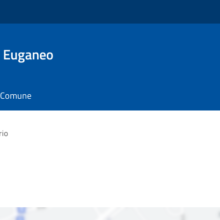
o Euganeo
il Comune
rio