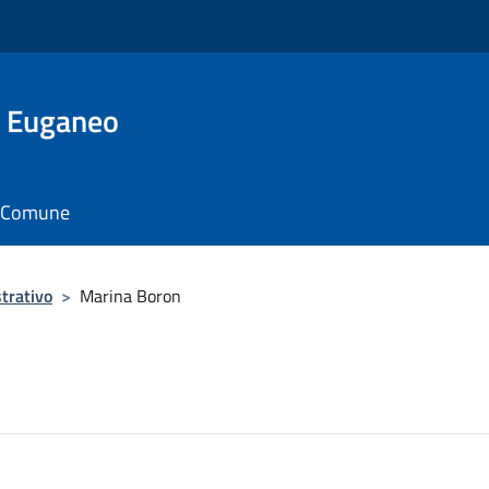
o Euganeo
il Comune
trativo
>
Marina Boron