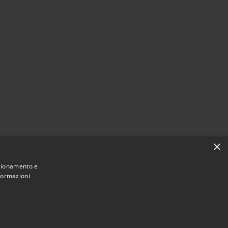
×
nzionamento e
nformazioni
Municipium
Accesso
Ospedaletto Euganeo • Powered by
•