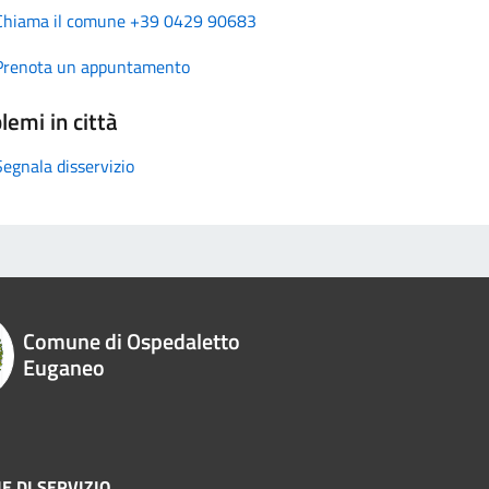
Chiama il comune +39 0429 90683
Prenota un appuntamento
lemi in città
Segnala disservizio
Comune di Ospedaletto
Euganeo
E DI SERVIZIO