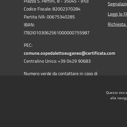
Piazza S. Pertini, 8 - 35045 - (PD)
Segnalazi
Codice Fiscale: 82002370284
Leggi le 
Partita IVA: 00675340285
Richiesta
IBAN:
IT82I0103062561000000755987
PEC:
comune.ospedalettoeuganeo@certificata.com
Centralino Unico: +39 0429 90683
Numero verde da contattare in caso di
guasti o malfunzionamenti della
pubblica illuminazione:
800.901.050
Questo sito 
alla navig
RSS
Accessibilità
Privacy
Cookie
Mappa de