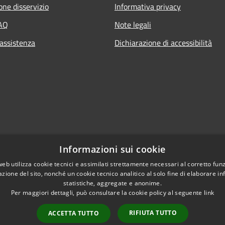
one disservizio
Informativa privacy
FAQ
Note legali
 assistenza
Dichiarazione di accessibilità
Informazioni sui cookie
web utilizza cookie tecnici e assimilati strettamente necessari al corretto fu
azione del sito, nonché un cookie tecnico analitico al solo fine di elaborare i
statistiche, aggregate e anonime.
Per maggiori dettagli, può consultare la cookie policy al seguente
link
RIFIUTA TUTTO
ACCETTA TUTTO
l sito
Copyright © 2026 • Comune di 