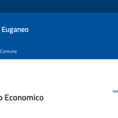
o Euganeo
il Comune
Ved
io Economico