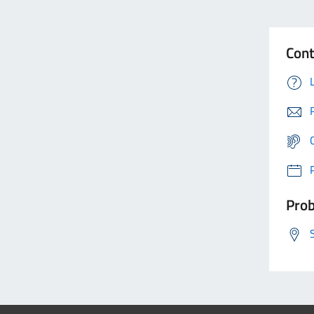
Cont
Prob