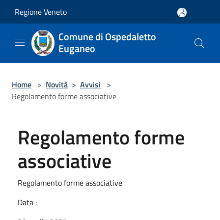
Salta al contenuto principale
Regione Veneto
Comune di Ospedaletto
Euganeo
Home
>
Novità
>
Avvisi
>
Regolamento forme associative
Regolamento forme
associative
Regolamento forme associative
Data :