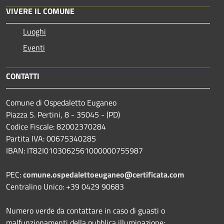
VIVERE IL COMUNE
Luoghi
Eventi
CONTATTI
Comune di Ospedaletto Euganeo
Piazza S. Pertini, 8 - 35045 - (PD)
Codice Fiscale: 82002370284
Partita IVA: 00675340285
IBAN: IT82I0103062561000000755987
PEC:
comune.ospedalettoeuganeo@certificata.com
Centralino Unico: +39 0429 90683
Numero verde da contattare in caso di guasti o
malfunzionamenti della pubblica illuminazione: