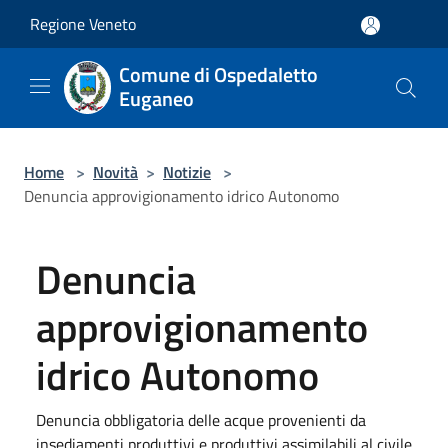
Salta al contenuto principale
Regione Veneto
Comune di Ospedaletto
Euganeo
Home
>
Novità
>
Notizie
>
Denuncia approvigionamento idrico Autonomo
Denuncia
approvigionamento
idrico Autonomo
Denuncia obbligatoria delle acque provenienti da
insediamenti produttivi e produttivi assimilabili al civile