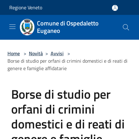
Salta al contenuto principale
Regione Veneto
Comune di Ospedaletto
Euganeo
Home
>
Novità
>
Avvisi
>
Borse di studio per orfani di crimini domestici e di reati di
genere e famiglie affidatarie
Borse di studio per
orfani di crimini
domestici e di reati di
genere e famiglie